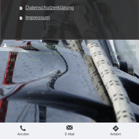
Datenschutzerklärung
Impressum
Druckversion
|
Sitemap
Login
© Christian Heermann True
Webansicht
Wind Electronics
Anrufen
E-Mail
Anfahrt